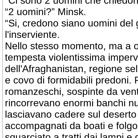
“Ci sono 2 uomini che chiedono
“2 uomini?” Minsk.
“Si, credono siano uomini del
l'inserviente.
Nello stesso momento, ma a ol
tempesta violentissima imper
dell'Afraghanistan, regione sel
e covo di formidabili predoni. P
romanzeschi, sospinte da venti
rincorrevano enormi banchi nuvo
lasciavano cadere sul deserto s
accompagnati da boati e folgo
squarciato a tratti dai lampi 