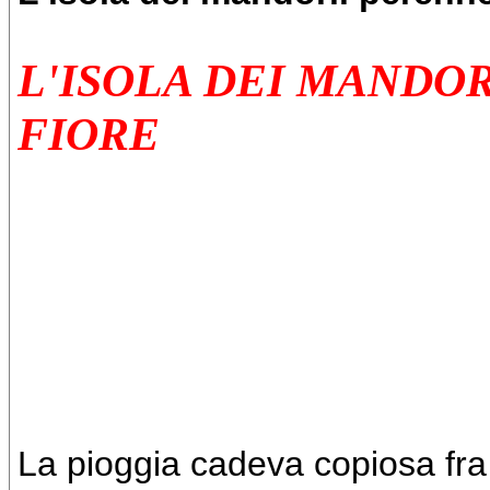
L'ISOLA DEI MANDO
FIORE
"C'è una filosofia che nega 
nega il sole: si chiama cecit
(Victor Hugo)
La pioggia cadeva copiosa fra gl