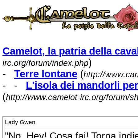
Camelot, la patria della caval
)
irc.org/forum/index.php
-
Terre lontane
(
http://www.cam
- -
L'isola dei mandorli pe
(
http://www.camelot-irc.org/forum/
Lady Gwen
"No, Hey! Cosa fai! Torna indie