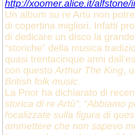
http://xoomer.alice.it/alfston
Un album su re Artù non pot
di copertina migliori. Infatti p
di dedicare un disco la grande
“storiche” della musica tradizi
quasi trentacinque anni dall’e
con questo
Arthur The King
, 
British folk music
.
La Prior ha dichiarato di recen
storica di re Artù"
. “
Abbiamo pe
focalizzate sulla figura di que
ammettere che non sapevo mol