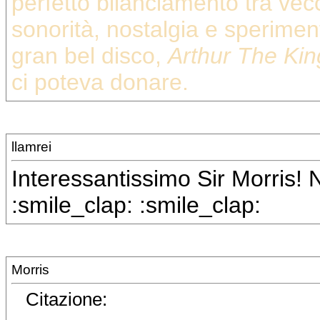
perfetto bilanciamento tra vec
sonorità, nostalgia e sperimen
gran bel disco,
Arthur The Kin
ci poteva donare.
llamrei
Interessantissimo Sir Morris!
:smile_clap: :smile_clap:
Morris
Citazione: