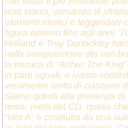
che fosse il più verosimile pos
testi storici, cercando di sfrond
elementi mistici e leggendar
figura almeno fino agli anni ’7
Holland e Troy Donockley han
nella composizione dei vari br
la musica di “Arthur The King” 
in parti uguali, e siamo soddis
veramente tanto di ciascuno di
Siamo quindi alla presenza di
tema: metà del CD, quella che a
“lato A” è costituita da una sui
re Artù del tutto particolale. 