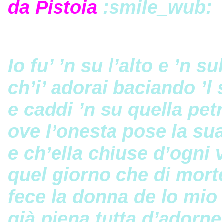
da Pistoia
:smile_wub:
Io fu’ ’n su l’alto e ’n 
ch’i’ adorai baciando ’l
e caddi ’n su quella petr
ove l’onesta pose la sua
e ch’ella chiuse d’ogni v
quel giorno che di mor
fece la donna de lo mio 
già piena tutta d’adorne