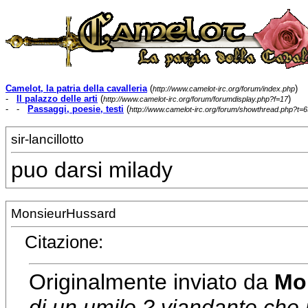
Camelot, la patria della cavalleria
(
)
http://www.camelot-irc.org/forum/index.php
-
Il palazzo delle arti
(
)
http://www.camelot-irc.org/forum/forumdisplay.php?f=17
- -
Passaggi, poesie, testi
(
http://www.camelot-irc.org/forum/showthread.php?t=6
sir-lancillotto
puo darsi milady
MonsieurHussard
Citazione:
Originalmente inviato da
Mor
di un
umile ?
viandante che p