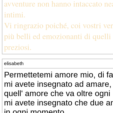
avventure non hanno intaccato nea
intimi.
Vi ringrazio poiché, coi vostri vers
più belli ed emozionanti di quelli
preziosi.
elisabeth
Permettetemi amore mio, di far
mi avete insegnato ad amare,
quell' amore che va oltre ogn
mi avete insegnato che due a
in ogni momento