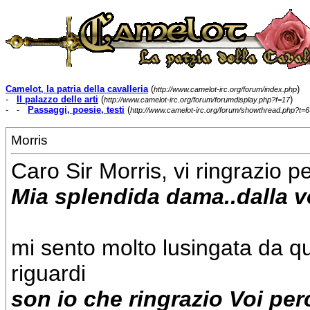
Camelot, la patria della cavalleria
(
)
http://www.camelot-irc.org/forum/index.php
-
Il palazzo delle arti
(
)
http://www.camelot-irc.org/forum/forumdisplay.php?f=17
- -
Passaggi, poesie, testi
(
http://www.camelot-irc.org/forum/showthread.php?t=6
Morris
Caro Sir Morris, vi ringrazio 
Mia splendida dama..dalla v
mi sento molto lusingata da q
riguardi
son io che ringrazio Voi per