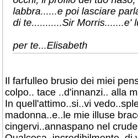
labbra......e poi lasciare parl
di te...........Sir Morris.......e
per te...Elisabeth
Il farfulleo brusio dei miei pens
colpo.. tace ..d'innanzi.. alla 
In quell'attimo..si..vi vedo..s
madonna..e..le mie illuse bracc
cingervi..annaspano nel crude
Qualcosa..incredibilmente..di 