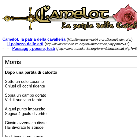
Camelot, la patria della cavalleria
(
)
http://www.camelot-irc.org/forum/index.php
-
Il palazzo delle arti
(
)
http://www.camelot-irc.org/forum/forumdisplay.php?f=17
- -
Passaggi, poesie, testi
(
http://www.camelot-irc.org/forum/showthread.php?t=6
Morris
Dopo una partita di calcetto
Sotto un sole cocente
Chiusi gli occhi ridente
Sopra un campo dorato
Vidi il suo viso fatato
A quel punto impazzito
Segnai 4 goals divertito
Giovin avversario disse
Hai divorato le strisce
Vedi buon caro amico