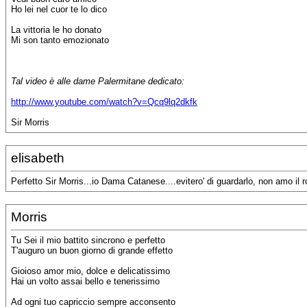
Ho lei nel cuor te lo dico
La vittoria le ho donato
Mi son tanto emozionato
Tal video è alle dame Palermitane dedicato:
http://www.youtube.com/watch?v=Qcq9lq2dkfk
Sir Morris
elisabeth
Perfetto Sir Morris...io Dama Catanese....evitero' di guardarlo, non amo il ro
Morris
Tu Sei il mio battito sincrono e perfetto
T'auguro un buon giorno di grande effetto
Gioioso amor mio, dolce e delicatissimo
Hai un volto assai bello e tenerissimo
Ad ogni tuo capriccio sempre acconsento