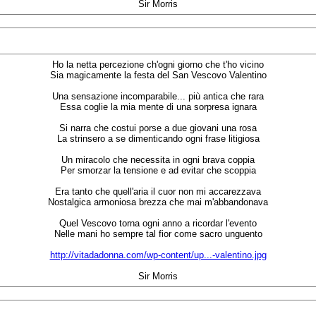
Sir Morris
Ho la netta percezione ch'ogni giorno che t'ho vicino
Sia magicamente la festa del San Vescovo Valentino
Una sensazione incomparabile... più antica che rara
Essa coglie la mia mente di una sorpresa ignara
Si narra che costui porse a due giovani una rosa
La strinsero a se dimenticando ogni frase litigiosa
Un miracolo che necessita in ogni brava coppia
Per smorzar la tensione e ad evitar che scoppia
Era tanto che quell'aria il cuor non mi accarezzava
Nostalgica armoniosa brezza che mai m'abbandonava
Quel Vescovo torna ogni anno a ricordar l'evento
Nelle mani ho sempre tal fior come sacro unguento
http://vitadadonna.com/wp-content/up...-valentino.jpg
Sir Morris