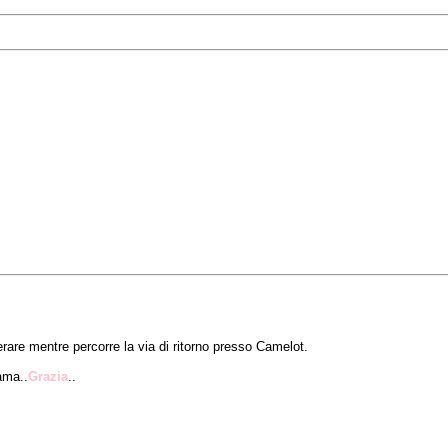
are mentre percorre la via di ritorno presso Camelot.
ama..
Grazia
..