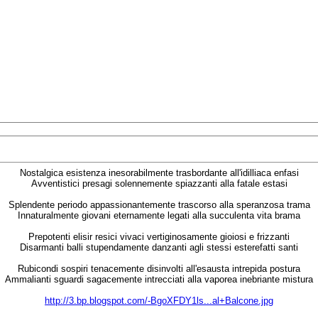
Nostalgica esistenza inesorabilmente trasbordante all'idilliaca enfasi
Avventistici presagi solennemente spiazzanti alla fatale estasi
Splendente periodo appassionantemente trascorso alla speranzosa trama
Innaturalmente giovani eternamente legati alla succulenta vita brama
Prepotenti elisir resici vivaci vertiginosamente gioiosi e frizzanti
Disarmanti balli stupendamente danzanti agli stessi esterefatti santi
Rubicondi sospiri tenacemente disinvolti all'esausta intrepida postura
Ammalianti sguardi sagacemente intrecciati alla vaporea inebriante mistura
http://3.bp.blogspot.com/-BgoXFDY1ls...al+Balcone.jpg