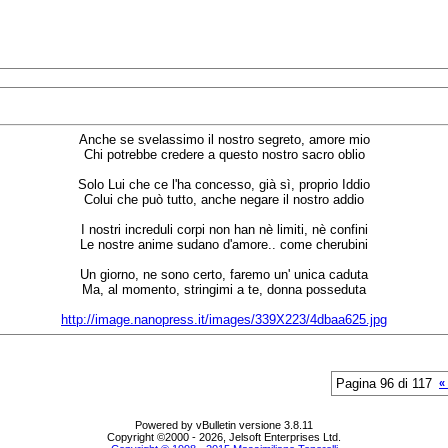
Anche se svelassimo il nostro segreto, amore mio
Chi potrebbe credere a questo nostro sacro oblio
Solo Lui che ce l'ha concesso, già sì, proprio Iddio
Colui che può tutto, anche negare il nostro addio
I nostri increduli corpi non han nè limiti, nè confini
Le nostre anime sudano d'amore.. come cherubini
Un giorno, ne sono certo, faremo un' unica caduta
Ma, al momento, stringimi a te, donna posseduta
http://image.nanopress.it/images/339X223/4dbaa625.jpg
Pagina 96 di 117
«
Powered by vBulletin versione 3.8.11
Copyright ©2000 - 2026, Jelsoft Enterprises Ltd.