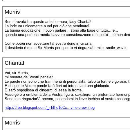
Morris
Ben ritrovata tra queste antiche mura, lady Chantal!
La lode va unicamente a voi per ciò che seminate!
La buona educazione, il buon parlare .. sono alla base di tutto... e...
quando una persona merita davvero considerazione e rispetto... io non dim
Come potrei non accettare tal vostro dono in Grazia!
Il desiderio è mio e Sir Morris per questo vi ringrazia!:smile::smile_wave:
Chantal
Voi, sir Morris,
mi onorate dei Vostri pensieri.
Le parole non sono che frammenti di personalità, talvolta forti e vigorose, ta
E di queste Vostre parole farò fiori ad intrecciare una ghirlanda.
E sarò orgogliosa di cingermi di essa la fronte.
Assurgerò a emblema della Vostra figura, cavaliere, un profumato fiore di pi
Sono io a ringraziarVi ancora, ponendomi in lieve inchino al vostro passagg
http://3.bp.blogspot.com/_r-hfhq1dCx...vine-crown.jpg
Morris