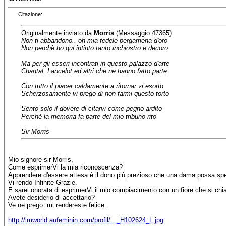
Citazione:
Originalmente inviato da
Morris
(Messaggio 47365)
Non ti abbandono.. oh mia fedele pergamena d'oro
Non perchè ho qui intinto tanto inchiostro e decoro
Ma per gli esseri incontrati in questo palazzo d'arte
Chantal, Lancelot ed altri che ne hanno fatto parte
Con tutto il piacer caldamente a ritornar vi esorto
Scherzosamente vi prego di non farmi questo torto
Sento solo il dovere di citarvi come pegno ardito
Perchè la memoria fa parte del mio tribuno rito
Sir Morris
Mio signore sir Morris,
Come esprimerVi la mia riconoscenza?
Apprendere d'essere attesa è il dono più prezioso che una dama possa sper
Vi rendo Infinite Grazie.
E sarei onorata di esprimerVi il mio compiacimento con un fiore che si chi
Avete desiderio di accettarlo?
Ve ne prego..mi rendereste felice..
http://imworld.aufeminin.com/profil/..._H102624_L.jpg