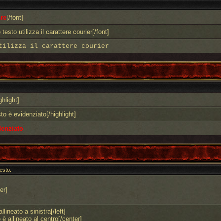
re
[/font]
testo utilizza il carattere courier[/font]
tilizza il carattere courier
ghlight]
to è evidenziato[/highlight]
denziato
testo.
er]
llineato a sinistra[/left]
 è allineato al centro[/center]