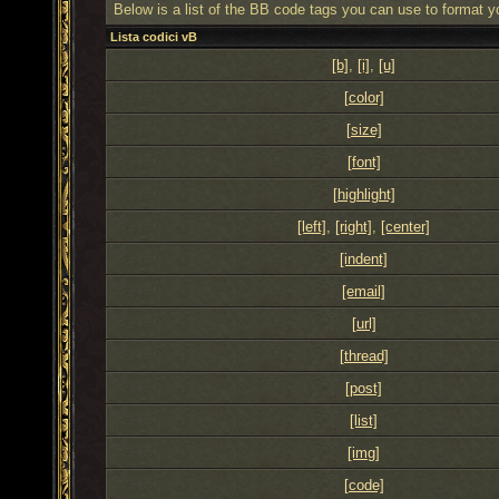
Below is a list of the BB code tags you can use to format 
Lista codici vB
[b]
,
[i]
,
[u]
[color]
[size]
[font]
[highlight]
[left]
,
[right]
,
[center]
[indent]
[email]
[url]
[thread]
[post]
[list]
[img]
[code]