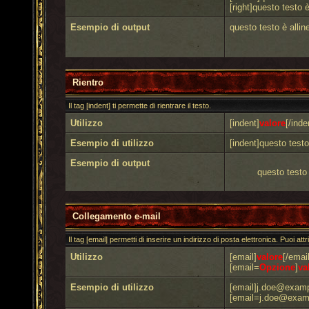
[right]questo testo è
Esempio di output
questo testo è alline
Rientro
Il tag [indent] ti permette di rientrare il testo.
Utilizzo
[indent]
valore
[/inde
Esempio di utilizzo
[indent]questo testo 
Esempio di output
questo testo 
Collegamento e-mail
Il tag [email] permetti di inserire un indirizzo di posta elettronica. Puoi at
Utilizzo
[email]
valore
[/email
[email=
Opzione
]
va
Esempio di utilizzo
[email]j.doe@examp
[email=j.doe@exampl