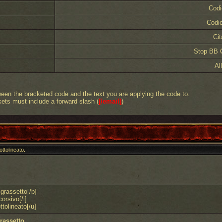
Cod
Codi
Cit
Stop BB 
Al
een the bracketed code and the text you are applying the code to.
ets must include a forward slash (
[/email]
)
ottolineato.
 grassetto[/b]
corsivo[/i]
ttolineato[/u]
rassetto