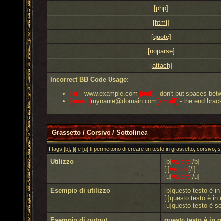
[php]
[html]
[quote]
[noparse]
[attach]
Incorrect BB Code Usage:
[url]
www.example.com
[/url]
- don't put spaces betw
[email]
myname@domain.com
[email]
- the end brack
Grassetto / Corsivo / Sottolinea
I tags [b], [i] e [u] ti permettono di creare un testo in grassetto, corsivo, s
Utilizzo
[b]
valore
[/b]
[i]
valore
[/i]
[u]
valore
[/u]
Esempio di utilizzo
[b]questo testo è in
[i]questo testo è in 
[u]questo testo è so
Esempio di output
questo testo è in g