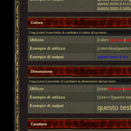
questo testo è in co
questo testo è sotto
Colore
Il tag [color] ti permette di cambiare il colore al tuo testo.
Utilizzo
[color=
Opzione
]
val
Esempio di utilizzo
[color=blue]questo t
Esempio di output
questo testo è blu
Dimensione
Il tag [size] ti permette di cambiare la dimensione del tuo testo.
Utilizzo
[size=
Opzione
]
val
Esempio di utilizzo
[size=+2]questo test
Esempio di output
questo tes
Carattere