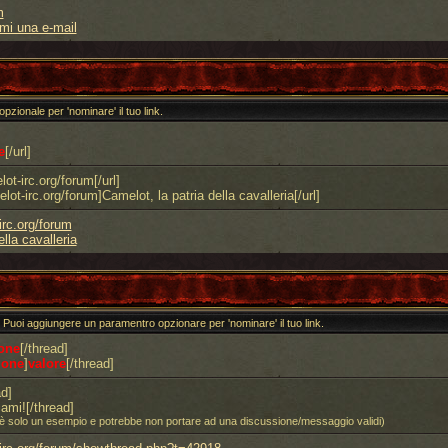
m
rmi una e-mail
o opzionale per 'nominare' il tuo link.
e
[/url]
ot-irc.org/forum[/url]
lot-irc.org/forum]Camelot, la patria della cavalleria[/url]
irc.org/forum
lla cavalleria
ID. Puoi aggiungere un paramentro opzionare per 'nominare' il tuo link.
one
[/thread]
ione
]
valore
[/thread]
d]
ami![/thread]
id è solo un esempio e potrebbe non portare ad una discussione/messaggio validi)