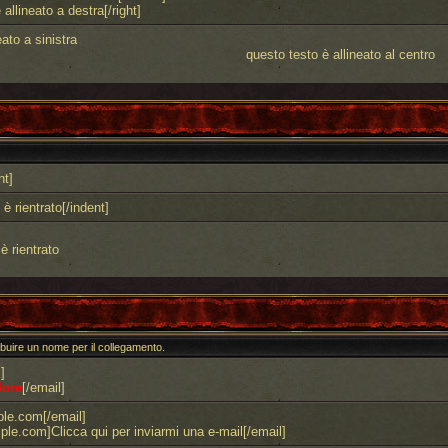
 allineato a destra[/right]
ato a sinistra
questo testo è allineato al centro
nt]
è rientrato[/indent]
è rientrato
tribuire un nome per il collegamento.
]
lore
[/email]
le.com[/email]
e.com]Clicca qui per inviarmi una e-mail[/email]