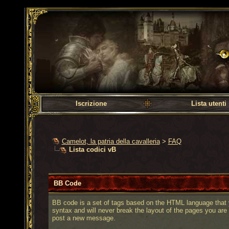
Camelot, la patria dell
Iscrizione
Lista utenti
Camelot, la patria della cavalleria
>
FAQ
Lista codici vB
BB Code
BB code is a set of tags based on the HTML language that 
syntax and will never break the layout of the pages you are
post a new message.