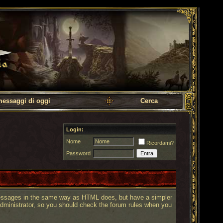
messaggi di oggi
Cerca
Login:
Nome
Ricordami?
Password
 messages in the same way as HTML does, but have a simpler
administrator, so you should check the forum rules when you