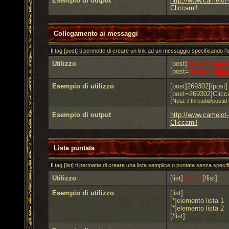
Esempio di output
http://www.camelot
Cliccami!
Collegamento ai messaggi
Il tag [post] ti permette di creare un link ad un messaggio specificando l'i
Utilizzo
[post]
Id messaggi
[post=
Id messaggi
Esempio di utilizzo
[post]269302[/post]
[post=269302]Clicca
(Nota: il threadid/post
Esempio di output
http://www.camelot
Cliccami!
Lista puntata
Il tag [list] ti permette di creare una lista semplice o puntata senza specif
Utilizzo
[list]
valore
[/list]
Esempio di utilizzo
[list]
[*]elemento lista 1
[*]elemento lista 2
[/list]