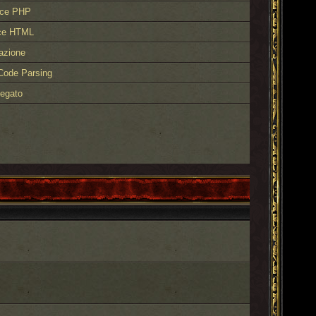
ice PHP
ce HTML
azione
Code Parsing
legato