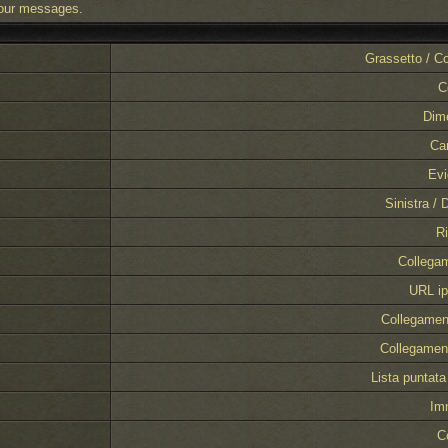
your messages.
Grassetto / Co
C
Dim
Car
Evi
Sinistra / 
Ri
Collegam
URL ip
Collegamen
Collegamen
Lista puntata
Im
C