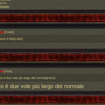
rsivo
lineato
ore
[/color]
esto è blu[/color]
ore
[/size]
o è due vole più largo del normale[/size]
to è due vole più largo del normale