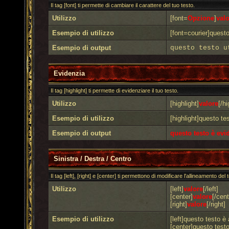
Il tag [font] ti permette di cambiare il carattere del tuo testo.
Utilizzo
[font=
Opzione
]
valo
Esempio di utilizzo
[font=courier]questo 
Esempio di output
questo testo u
Evidenzia
Il tag [highlight] ti permette di evidenziare il tuo testo.
Utilizzo
[highlight]
valore
[/hi
Esempio di utilizzo
[highlight]questo tes
Esempio di output
questo testo è evi
Sinistra / Destra / Centro
Il tag [left], [right] e [center] ti permettono di modificare l'allineamento del 
Utilizzo
[left]
valore
[/left]
[center]
valore
[/cent
[right]
valore
[/right]
Esempio di utilizzo
[left]questo testo è a
[center]questo testo