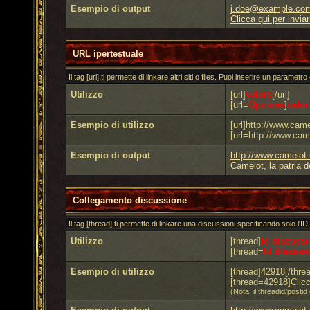
Esempio di output
j.doe@example.co
Clicca qui per invia
URL ipertestuale
Il tag [url] ti permette di linkare altri siti o files. Puoi inserire un parametr
Utilizzo
[url]
valore
[/url]
[url=
Opzione
]
valor
Esempio di utilizzo
[url]http://www.camel
[url=http://www.came
Esempio di output
http://www.camelot-
Camelot, la patria de
Collegamento discussione
Il tag [thread] ti permette di linkare una discussioni specificando solo l'
Utilizzo
[thread]
Id discussi
[thread=
Id discuss
Esempio di utilizzo
[thread]42918[/threa
[thread=42918]Clicc
(Nota: il threadid/post