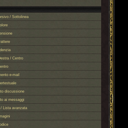
rsivo / Sottolinea
olore
ensione
attere
denzia
Destra / Centro
entro
ento e-mail
ertestuale
to discussione
to ai messaggi
 / Lista avanzata
magini
odice