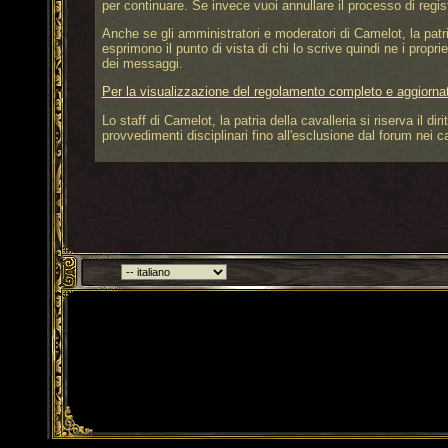
per continuare. Se invece vuoi annullare il processo di regis
Anche se gli amministratori e moderatori di Camelot, la patria
esprimono il punto di vista di chi lo scrive quindi ne i propri
dei messaggi.
Per la visualizzazione del regolamento completo e aggiornat
Lo staff di Camelot, la patria della cavalleria si riserva il 
provvedimenti disciplinari fino all'esclusione dal forum nei c