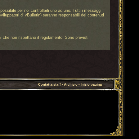
possibile per noi controllarli uno ad uno. Tutti i messaggi
(sviluppatori di vBulletin) saranno responsabili dei contenuti
oni che non rispettano il regolamento. Sono previsti
Contatta staff
-
Archivio
-
Inizio pagina