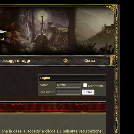
messaggi di oggi
Cerca
Login:
Nome
Ricordami?
Password
ona la casella 'accetto' e clicca sul pulsante 'registrazione'