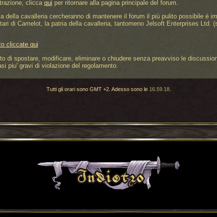
trazione, clicca
qui
per ritornare alla pagina principale del forum.
 della cavalleria cercheranno di mantenere il forum il più pulito possibile è im
etari di Camelot, la patria della cavalleria, tantomeno Jelsoft Enterprises Ltd. 
o cliccate qui
diritto di spostare, modificare, eliminare o chiudere senza preavviso le discussi
asi piu' gravi di violazione del regolamento.
Tutti gli orari sono GMT +2. Adesso sono le
16.59.18
.
Torna indietro