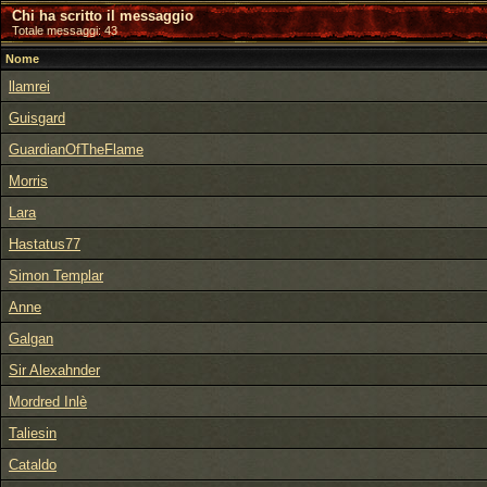
Chi ha scritto il messaggio
Totale messaggi: 43
Nome
llamrei
Guisgard
GuardianOfTheFlame
Morris
Lara
Hastatus77
Simon Templar
Anne
Galgan
Sir Alexahnder
Mordred Inlè
Taliesin
Cataldo