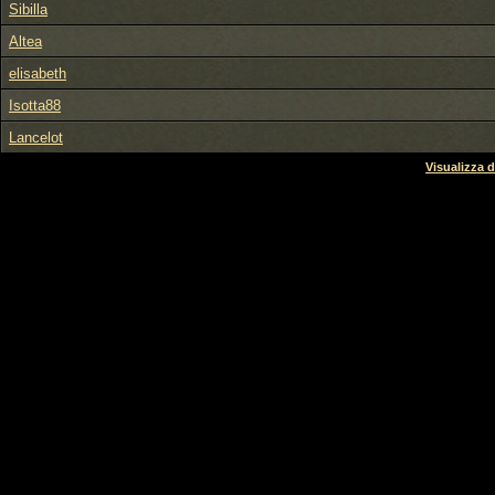
Sibilla
Altea
elisabeth
Isotta88
Lancelot
Visualizza d