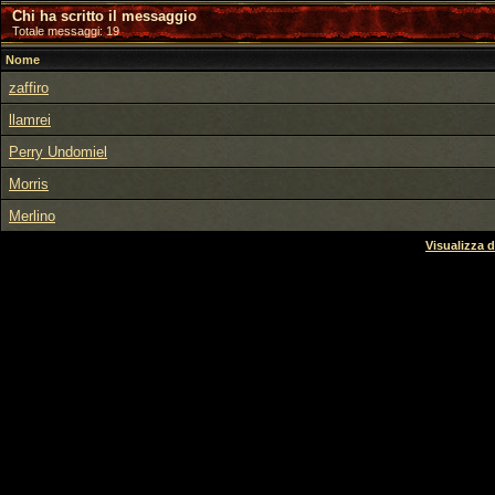
Chi ha scritto il messaggio
Totale messaggi: 19
Nome
zaffiro
llamrei
Perry Undomiel
Morris
Merlino
Visualizza d