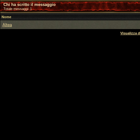
Chi ha scritto il messaggio
Totale messaggi: 1
Nome
Altea
Visualizza d