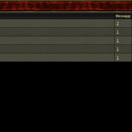
Messaggi
2
1
1
1
1