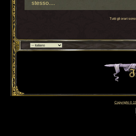
stesso....
Tutti gli orari s
Torna indietro
Copyright © 19