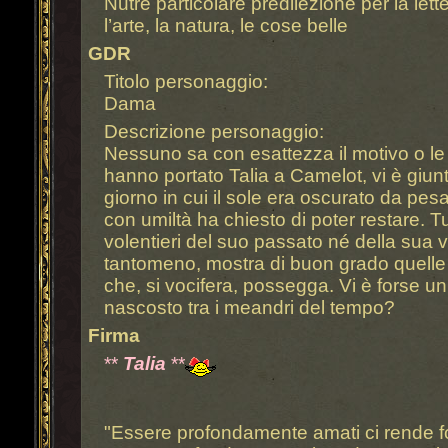
Nutre particolare predilezione per la lett
l’arte, la natura, le cose belle
GDR
Titolo personaggio:
Dama
Descrizione personaggio:
Nessuno sa con esattezza il motivo o le
hanno portato Talia a Camelot, vi è giunt
giorno in cui il sole era oscurato da pe
con umiltà ha chiesto di poter restare. T
volentieri del suo passato né della sua 
tantomeno, mostra di buon grado quelle 
che, si vocifera, possegga. Vi è forse u
nascosto tra i meandri del tempo?
Firma
**
Talia
**
"Essere profondamente amati ci rende fo