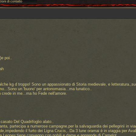
ioni di contatto
)e poi..
eah
alche kg d troppo! Sono un appassionato di Storia medievale, e letteratura.,su
iorno...Sono un 'buono' per antonomasia...ma lunatico..
on crede in me...ma ho Fede nell'amore.
l casato Del Quadrifoglio alato..
anta, partecipa a numerose campagne,per la salvaguardia dei pellegrinì in viag
de,impedendo il furto dei Ligna Crucis,..Da 3 lune oramai è in viaggia per Ava
i a Leones;tiene convegno con nobili e dame,e apprende di Camelot..