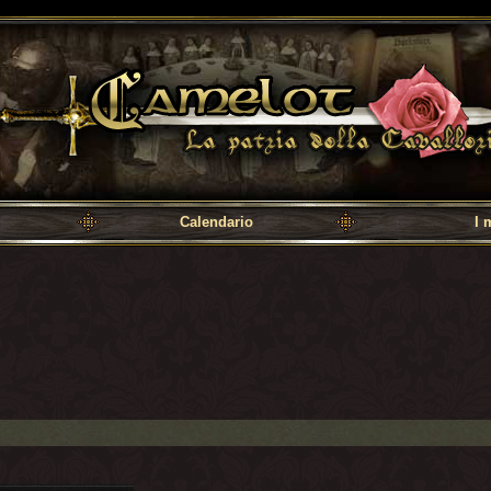
a cavalleria
Calendario
I 