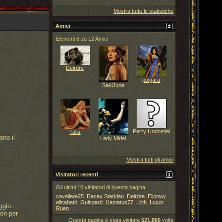
Mostra tutte le statistiche
Amici
Elencati 6 su 12 Amici
Deirdre
polgara
SakiJune
Perry Undomiel
Talia
ono il
Lady Miriel
Mostra tutti gli amici
Visitatori recenti
Gli ultimi 10 visitatori di questa pagina:
cavaliere25
Dacey Starklan
Deirdre
Eilonwy
elisabeth
Guisgard
Hastatus77
Lilith
Luxor
gio...
Ruen
lon per
Questa pagina è stata visitata
521,866
volte