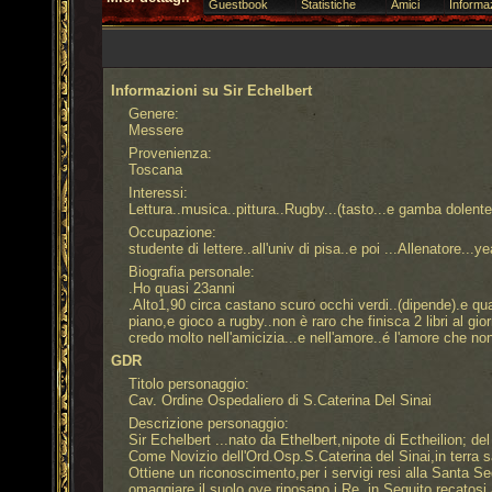
Guestbook
Statistiche
Amici
Informaz
Informazioni su Sir Echelbert
Genere:
Messere
Provenienza:
Toscana
Interessi:
Lettura..musica..pittura..Rugby...(tasto...e gamba dolente
Occupazione:
studente di lettere..all'univ di pisa..e poi ...Allenatore...y
Biografia personale:
.Ho quasi 23anni
.Alto1,90 circa castano scuro occhi verdi..(dipende).e qu
piano,e gioco a rugby..non è raro che finisca 2 libri al g
credo molto nell'amicizia...e nell'amore..é l'amore che n
GDR
Titolo personaggio:
Cav. Ordine Ospedaliero di S.Caterina Del Sinai
Descrizione personaggio:
Sir Echelbert ...nato da Ethelbert,nipote di Ectheilion; de
Come Novizio dell'Ord.Osp.S.Caterina del Sinai,in terra s
Ottiene un riconoscimento,per i servigi resi alla Santa Se
omaggiare il suolo ove riposano i Re..in Seguito recatos