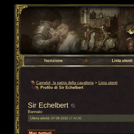
Camelot, la patria dell
Iscrizione
Lista utenti
Camelot, la patria della cavalleria
>
Lista utenti
Profilo di Sir Echelbert
Sir Echelbert
Bannato
Ultima attività:
07-08-2010
17.42.00
Miei dettagli