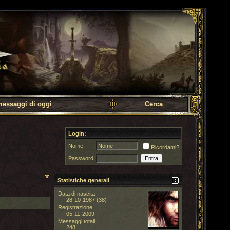
messaggi di oggi
Cerca
Login:
Nome
Ricordami?
Password
Statistiche generali
Data di nascita
28-10-1987 (38)
Registrazione
05-11-2009
Messaggi totali
248