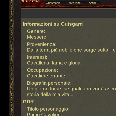
Miei dettagli
Guestbook
Statistiche
Amici
Informazioni su Guisgard
Genere:
Messere
Provenienza:
Dalla terra più nobile che sorge sotto il c
Interessi:
Cavalleria, fama e gloria
Occupazione:
Cavaliere errante
Biografia personale:
Un giorno forse, se qualcuno vorrà ascolt
storia della mia vita...
GDR
Titolo personaggio:
Primo Cavaliere