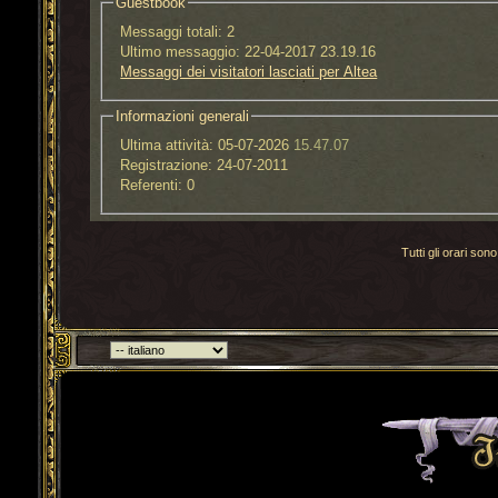
Guestbook
Messaggi totali:
2
Ultimo messaggio:
22-04-2017 23.19.16
Messaggi dei visitatori lasciati per Altea
Informazioni generali
Ultima attività:
05-07-2026
15.47.07
Registrazione:
24-07-2011
Referenti:
0
Tutti gli orari s
Torna indietro