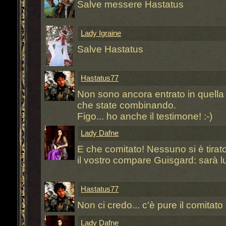
Salve messere Hastatus
Lady Igraine
Salve Hastatus
Hastatus77
Non sono ancora entrato in quella 
che state combinando.
Figo... ho anche il testimone! :-)
Lady Dafne
E che comitato! Nessuno si è tirat
il vostro compare Guisgard: sarà lu
Hastatus77
Non ci credo... c'è pure il comitato
Lady Dafne