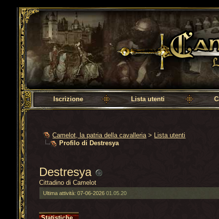
Camelot, la patria della cavalleria
Iscrizione
Lista utenti
C
Camelot, la patria della cavalleria
>
Lista utenti
Profilo di Destresya
Destresya
Cittadino di Camelot
Ultima attività:
07-06-2026
01.05.20
Statistiche