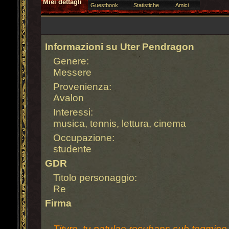
Miei dettagli
Guestbook
Statistiche
Amici
Informazioni su Uter Pendragon
Genere:
Messere
Provenienza:
Avalon
Interessi:
musica, tennis, lettura, cinema
Occupazione:
studente
GDR
Titolo personaggio:
Re
Firma
Tityre, tu patulae recubans sub tegmine 