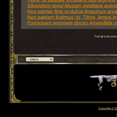
Siluestrem tenui Musam meditaris aven
Nos patriae finis et dulcia linquimus arva
Nos patriam fugimus; tu, Tityre, lentus 
Formosam resonare doces Amaryllida si
Tutti gli orari s
Torna indietro
Copyright © 19