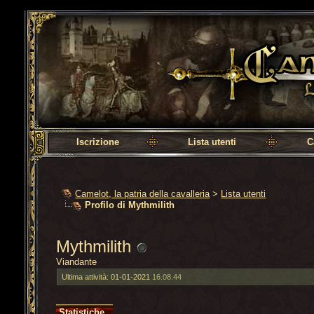
Camelot, la patria della cavalleria
Iscrizione
Lista utenti
C
Camelot, la patria della cavalleria
>
Lista utenti
Profilo di Mythmilith
Mythmilith
Viandante
Ultima attività:
01-01-2021
16.08.44
Statistiche