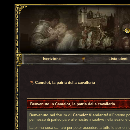
Camelot, la patria dell
Iscrizione
Lista utenti
Camelot, la patria della cavalleria
Benvenuto in Camelot, la patria della cavalleria.
Benvenuto nel forum di
Camelot
Viandante!
All'interno po
permesso di partecipare alle nostre iniziative nella sezione 
La prima cosa da fare per poter accedere a tutte le sezioni e p