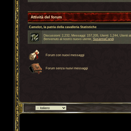
Attività del forum
Camelot, la patria della cavalleria Statistiche
Discussioni: 2,232, Messaggi: 157,205, Utenti: 1,244,
Utenti at
Benvenuto al nostro nuovo utente,
SusannaCandi
Forum con nuovi messaggi
Forum senza nuovi messaggi