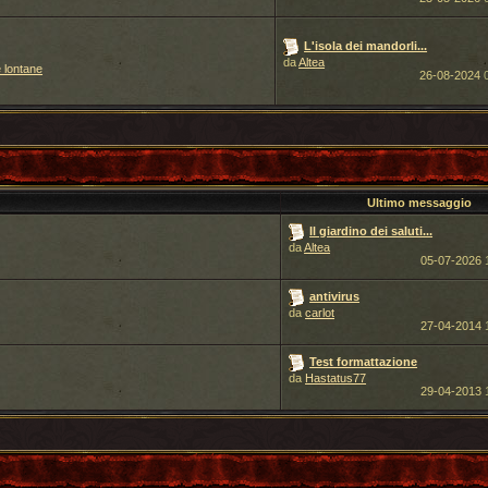
L'isola dei mandorli...
da
Altea
 lontane
26-08-2024
Ultimo messaggio
Il giardino dei saluti...
da
Altea
05-07-2026
antivirus
da
carlot
27-04-2014
Test formattazione
da
Hastatus77
29-04-2013