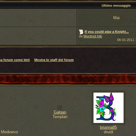
Ultimo messaggio
Mai
If you could play a Knight...
da
Mordred Inlè
06-01-2011
a forum come letti
Mostra lo staff del forum
Galgan
Templari
brianna85
 e Medioevo
druidi