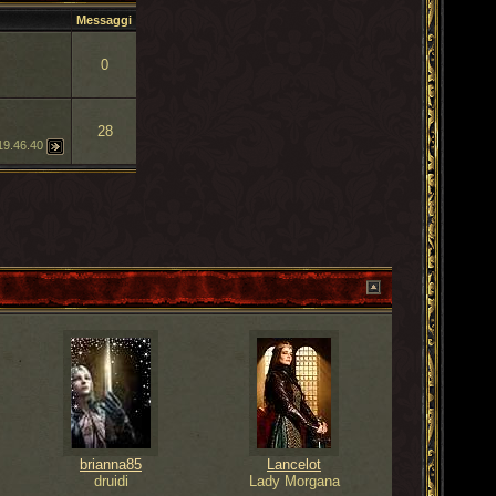
Messaggi
0
28
19.46.40
brianna85
Lancelot
druidi
Lady Morgana