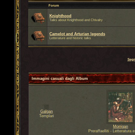
Forum
Knighthood
Talks about Knighthood and Chivalry
Camelot and Arturian legends
Letterature and historic talks
Segn
Immagini casuali dagli
Album
Galgan
Templari
Morrigan
Preraffaelliti - Letteratura