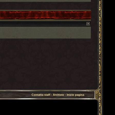
Contatta staff
-
Archivio
-
Inizio pagina