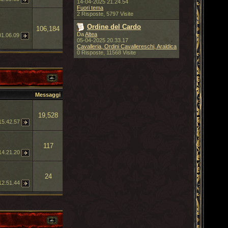
14-04-2025 21.24.54
Fuori tema
2 Risposte, 5797 Visite
Ordine del Cardo
106,184
Da
Altea
01.06.09
05-04-2025 20.33.17
Cavalleria, Ordini Cavallereschi, Araldica
0 Risposte, 11568 Visite
Messaggi
19,528
15.42.57
117
14.21.20
24
12.51.44