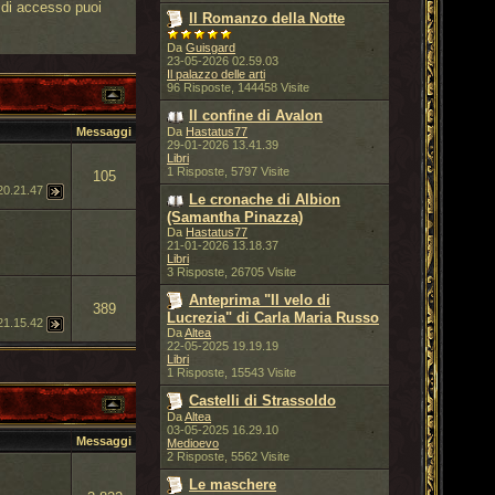
i di accesso puoi
Il Romanzo della Notte
Da
Guisgard
23-05-2026 02.59.03
Il palazzo delle arti
96 Risposte, 144458 Visite
Il confine di Avalon
Messaggi
Da
Hastatus77
29-01-2026 13.41.39
Libri
1 Risposte, 5797 Visite
105
20.21.47
Le cronache di Albion
(Samantha Pinazza)
Da
Hastatus77
21-01-2026 13.18.37
Libri
3 Risposte, 26705 Visite
Anteprima "Il velo di
389
Lucrezia" di Carla Maria Russo
21.15.42
Da
Altea
22-05-2025 19.19.19
Libri
1 Risposte, 15543 Visite
Castelli di Strassoldo
Da
Altea
03-05-2025 16.29.10
Messaggi
Medioevo
2 Risposte, 5562 Visite
Le maschere