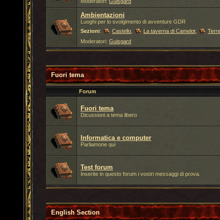
Moderatori:
Guisgard
Ambientazioni
Luoghi per lo svolgimento di avventure GDR
Sezioni
:
Castello
,
La taverna di Camelot
,
Terre
Moderatori:
Guisgard
Fuori tema
Forum
Fuori tema
Dicussioni a tema libero
Informatica e computer
Parliamone qui
Test forum
Inserite in questo forum i vostri messaggi di prova.
English Section