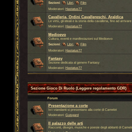
Sezioni
:
Libri
,
Film
Moderatori:
Hastatus77
Cavalleria, Ordini Cavallereschi, Araldica
Le virtù, gli ideali e la storia della cavalleria, fino ad arriv
Moderatori:
Hastatus77
Medioevo
Cultura, eventi e manifestazioni sul Medioevo
Sezioni
:
Libri
,
Film
Moderatori:
Hastatus77
Fantasy
Sezione dedicata al genere Fantasy
Moderatori:
Hastatus77
Sezione Gioco Di Ruolo (Leggere regolamento GDR)
Forum
Presentazione a corte
Ivi i viandanti si presentano alla corte di Camelot
Moderatori:
Guisgard
Il palazzo delle arti
Racconti, disegni, musiche e poesie degli abitanti di Camel