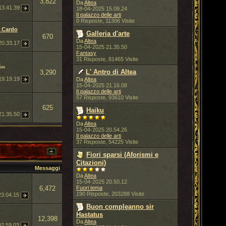
3,822
Da
Altea
13.41.39
18-04-2025 15.09.24
Il palazzo delle arti
0 Risposte, 11306 Visite
l Cardo
Galleria d'arte
670
Da
Altea
20.33.17
15-04-2025 21.35.50
Fantasy
31 Risposte, 81465 Visite
...
L' Antro di Altea
3,290
19.19.19
Da
Altea
15-04-2025 21.16.08
Il palazzo delle arti
57 Risposte, 93610 Visite
625
Haiku
21.35.50
Da
Altea
15-04-2025 20.54.26
Il palazzo delle arti
37 Risposte, 54225 Visite
Fiori sparsi (Aforismi e
Citazioni)
Messaggi
Da
Altea
15-04-2025 20.50.12
6,472
Fuori tema
190 Risposte, 203288 Visite
23.04.15
Buon compleanno sir
Hastatus
12,398
Da
Altea
02.59.03