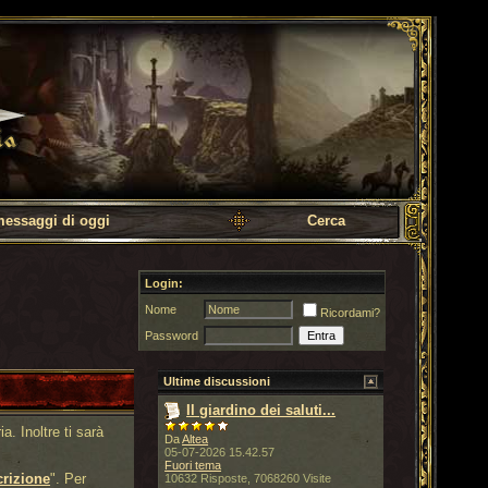
messaggi di oggi
Cerca
Login:
Nome
Ricordami?
Password
Ultime discussioni
Il giardino dei saluti...
a. Inoltre ti sarà
Da
Altea
05-07-2026 15.42.57
Fuori tema
crizione
". Per
10632 Risposte, 7068260 Visite