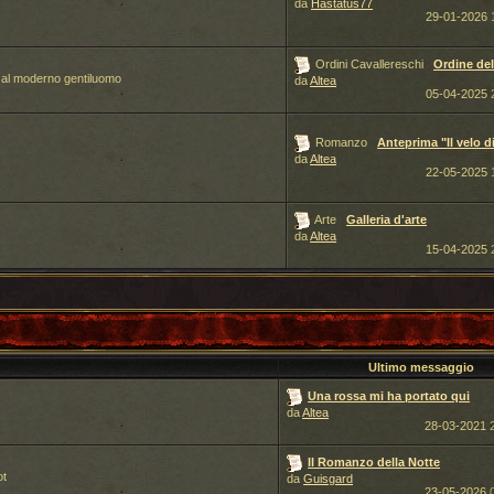
da
Hastatus77
29-01-2026
Ordini Cavallereschi
Ordine de
are al moderno gentiluomo
da
Altea
05-04-2025
Romanzo
Anteprima "Il velo di
da
Altea
22-05-2025
Arte
Galleria d'arte
da
Altea
15-04-2025
Ultimo messaggio
Una rossa mi ha portato qui
da
Altea
28-03-2021
Il Romanzo della Notte
ot
da
Guisgard
23-05-2026