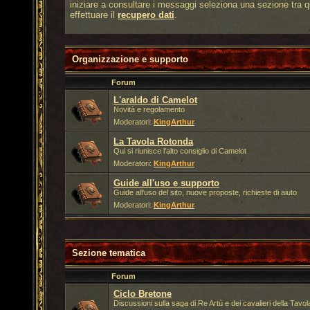
iniziare a consultare i messaggi seleziona una sezione tra qu
effettuare il
recupero dati
.
Organizzazione e supporto
Forum
L'araldo di Camelot
Novità e regolamento
Moderatori:
KingArthur
La Tavola Rotonda
Qui si riunisce l'alto consiglio di Camelot
Moderatori:
KingArthur
Guide all'uso e supporto
Guide all'uso del sito, nuove proposte, richieste di aiuto
Moderatori:
KingArthur
Sezione tematica
Forum
Ciclo Bretone
Discussioni sulla saga di Re Artù e dei cavalieri della Tavo