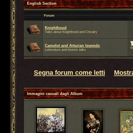
English Section
Forum
Knighthood
Talks about Knighthood and Chivalry
Camelot and Arturian legends
d
Letterature and historic talks
Segna forum come letti
Mostra
Immagini casuali dagli
Album