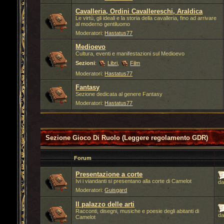
Cavalleria, Ordini Cavallereschi, Araldica
Le virtù, gli ideali e la storia della cavalleria, fino ad arrivare
al moderno gentiluomo
Moderatori:
Hastatus77
Medioevo
Cultura, eventi e manifestazioni sul Medioevo
Sezioni
:
Libri
,
Film
Moderatori:
Hastatus77
Fantasy
Sezione dedicata al genere Fantasy
Moderatori:
Hastatus77
Sezione Gioco Di Ruolo (Leggere regolamento GDR)
Forum
Presentazione a corte
Ivi i viandanti si presentano alla corte di Camelot
d
Moderatori:
Guisgard
Il palazzo delle arti
Racconti, disegni, musiche e poesie degli abitanti di
d
Camelot