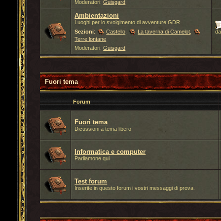
Moderatori:
Guisgard
Ambientazioni
Luoghi per lo svolgimento di avventure GDR
Sezioni
:
Castello
,
La taverna di Camelot
,
d
Terre lontane
Moderatori:
Guisgard
Fuori tema
Forum
Fuori tema
Dicussioni a tema libero
Informatica e computer
Parliamone qui
Test forum
Inserite in questo forum i vostri messaggi di prova.