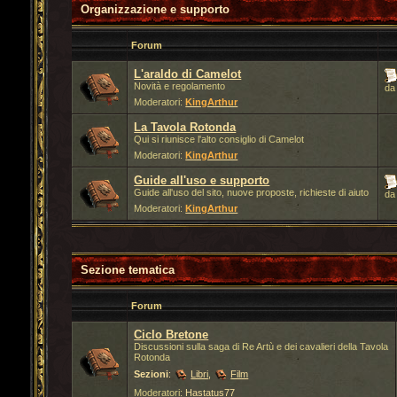
Organizzazione e supporto
Forum
L'araldo di Camelot
Novità e regolamento
d
Moderatori:
KingArthur
La Tavola Rotonda
Qui si riunisce l'alto consiglio di Camelot
Moderatori:
KingArthur
Guide all'uso e supporto
Guide all'uso del sito, nuove proposte, richieste di aiuto
d
Moderatori:
KingArthur
Sezione tematica
Forum
Ciclo Bretone
Discussioni sulla saga di Re Artù e dei cavalieri della Tavola
Rotonda
Sezioni
:
Libri
,
Film
Moderatori:
Hastatus77