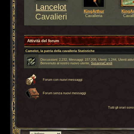
Lancelot
KingArthur
KingAr
Cavalieri
Cavalleria
Cavall
Attività del forum
Camelot, la patria della cavalleria Statistiche
Discussioni: 2,232, Messaggi: 157,205, Utenti: 1,244,
Utenti attiv
Benvenuto al nostro nuovo utente,
SusannaCandi
Forum con nuovi messaggi
Forum senza nuovi messaggi
Tutti gli orari s