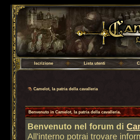
Camelot, la patria della cavalleria
Iscrizione
Lista utenti
C
Camelot, la patria della cavalleria
Benvenuto in Camelot, la patria della cavalleria.
Benvenuto nel forum di
Ca
All'interno potrai trovare info