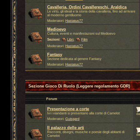
Cavalleria, Ordini Cavallereschi, Araldica
Le virtù, gli ideali e la storia della cavalleria, fino ad arrivare
al moderno gentiluomo
Moderatori:
Hastatus77
Medioevo
Cultura, eventi e manifestazioni sul Medioevo
Sezioni
:
Libri
,
Film
Moderatori:
Hastatus77
Fantasy
Sezione dedicata al genere Fantasy
Moderatori:
Hastatus77
Sezione Gioco Di Ruolo (Leggere regolamento GDR)
Forum
Presentazione a corte
Ivi i viandanti si presentano alla corte di Camelot
d
Moderatori:
Guisgard
Il palazzo delle arti
Racconti, disegni, musiche e poesie degli abitanti di
d
Camelot