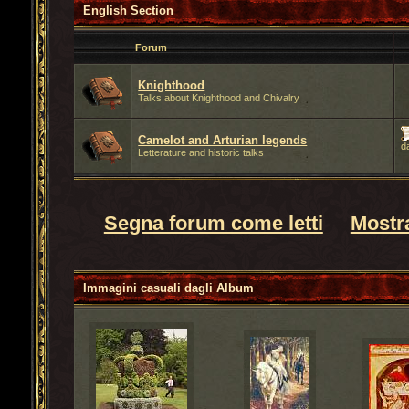
English Section
Forum
Knighthood
Talks about Knighthood and Chivalry
Camelot and Arturian legends
d
Letterature and historic talks
Segna forum come letti
Mostra
Immagini casuali dagli
Album