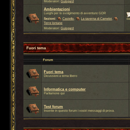
Moderatori:
Guisgard
Ambientazioni
Luoghi per lo svolgimento di avventure GDR
Sezioni
:
Castello
,
La taverna di Camelot
,
d
Terre lontane
Moderatori:
Guisgard
Fuori tema
Forum
Fuori tema
Dicussioni a tema libero
Informatica e computer
Parliamone qui
Test forum
Inserite in questo forum i vostri messaggi di prova.