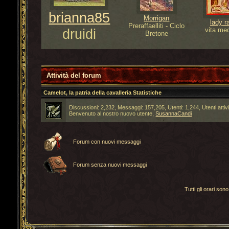
brianna85
Morrigan
lady r
Preraffaelliti - Ciclo
druidi
vita me
Bretone
Attività del forum
Camelot, la patria della cavalleria Statistiche
Discussioni: 2,232, Messaggi: 157,205, Utenti: 1,244,
Utenti attiv
Benvenuto al nostro nuovo utente,
SusannaCandi
Forum con nuovi messaggi
Forum senza nuovi messaggi
Tutti gli orari s