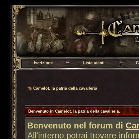
Camelot, la patria della cavalleria
Iscrizione
Lista utenti
C
Camelot, la patria della cavalleria
Benvenuto in Camelot, la patria della cavalleria.
Benvenuto nel forum di
Ca
All'interno potrai trovare info