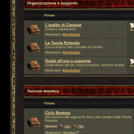
Organizzazione e supporto
Forum
L'araldo di Camelot
Novità e regolamento
d
Moderatori:
KingArthur
La Tavola Rotonda
Qui si riunisce l'alto consiglio di Camelot
Moderatori:
KingArthur
Guide all'uso e supporto
Guide all'uso del sito, nuove proposte, richieste di aiuto
d
Moderatori:
KingArthur
Sezione tematica
Forum
Ciclo Bretone
Discussioni sulla saga di Re Artù e dei cavalieri della Tavola
Rotonda
Sezioni
:
Libri
,
Film
Moderatori:
Hastatus77