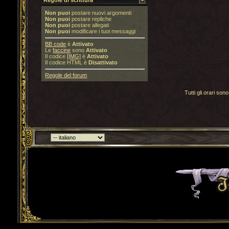
Regole di scrittura
Non puoi
postare nuovi argomenti
Non puoi
postare repliche
Non puoi
postare allegati
Non puoi
modificare i tuoi messaggi
BB code
è
Attivato
Le
faccine
sono
Attivato
Il codice
[IMG]
è
Attivato
Il codice HTML è
Disattivato
Regole del forum
Tutti gli orari s
Torna indietro