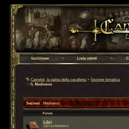
Camelot, la patria della cavalleria
Iscrizione
Lista utenti
C
Camelot, la patria della cavalleria
>
Sezione tematica
Medioevo
Sezioni
: Medioevo
Forum
Libri
Libri sul Medioevo