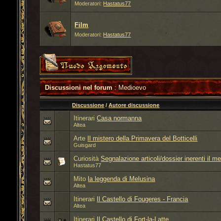
Moderatori:
Hastatus77
Film
Moderatori:
Hastatus77
Discussioni nel forum
: Medioevo
Discussione
/
Autore discussione
Itinerari
Casa normanna
Altea
Arte
Il mistero della Primavera del Botticelli
Guisgard
Curiosità
Segnalazione articoli/dossier inerenti il m
Hastatus77
Mito
la leggenda di Melusina
Altea
Itinerari
Il Castello di Fougeres - Francia
Altea
Itinerari
Il Castello di Fort-la-Latte