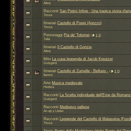
Altea
Racconti
San Pietro Infine - Una tragica storia d'am
Tessa
Itinerari
Castello di Poppi (Arezzo)
Tessa
Personaggi
Pia de' Tolomei
‎
(
1
2
)
Talia
Itinerari
Il Castello di Gorizia
Altea
Mito
La cupa leggenda di Jacob Kreutzer
Guisgard
Itinerari
Castello di Zumelle - Belluno -
‎
(
1
2
)
llamrei
Arte
Musica medievale
Hedera
Racconti
La Scelta individuale dell'Eroe da Romanz
Guisgard
Racconti
Medioevo gallese
An ap y Lleian
Racconti
Leggende del Castello di Malaspina (Fosd
Tessa
Storia
Ponte della Maddalena (detto Ponte del Diav