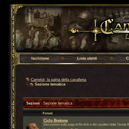
Camelot, la patria della cavalleria
Iscrizione
Lista utenti
C
Camelot, la patria della cavalleria
Sezione tematica
Sezioni
: Sezione tematica
Forum
Ciclo Bretone
Discussioni sulla saga di Re Artù e dei cavalieri della Tavola