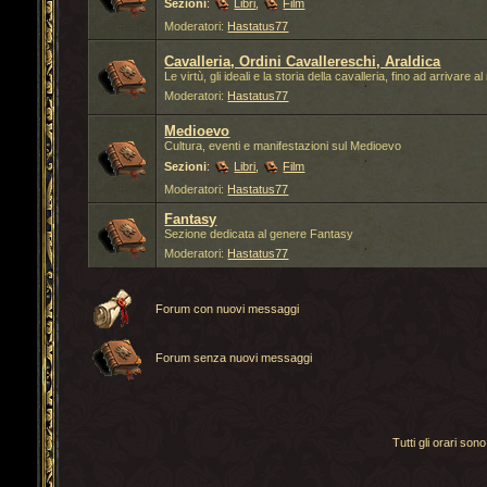
Sezioni
:
Libri
,
Film
Moderatori:
Hastatus77
Cavalleria, Ordini Cavallereschi, Araldica
Le virtù, gli ideali e la storia della cavalleria, fino ad arrivar
Moderatori:
Hastatus77
Medioevo
Cultura, eventi e manifestazioni sul Medioevo
Sezioni
:
Libri
,
Film
Moderatori:
Hastatus77
Fantasy
Sezione dedicata al genere Fantasy
Moderatori:
Hastatus77
Forum con nuovi messaggi
Forum senza nuovi messaggi
Tutti gli orari s