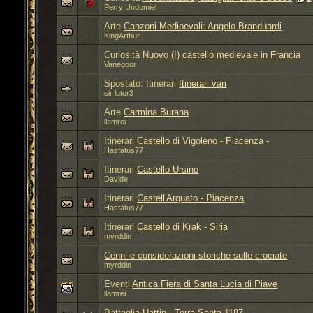
Perry Undomiel
Arte
Canzoni Medioevali: Angelo Branduardi
KingArthur
Curiosità
Nuovo (!) castello medievale in Francia
Vanegoor
Spostato: Itinerari
Itinerari vari
sir lutor3
Arte
Carmina Burana
llamrei
Itinerari
Castello di Vigoleno - Piacenza -
Hastatus77
Itinerari
Castello Ursino
Davide
Itinerari
Castell'Arquato - Piacenza
Hastatus77
Itinerari
Castello di Krak - Siria
myrddin
Cenni e considerazioni storiche sulle crociate
myrddin
Eventi
Antica Fiera di Santa Lucia di Piave
llamrei
Battaglia
Hattin - Terra Santa 1187