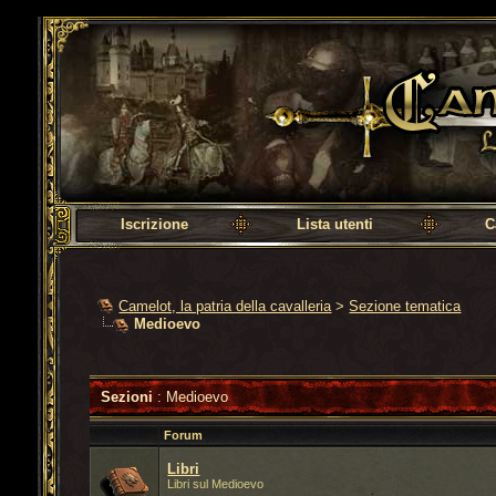
Camelot, la patria della cavalleria
Iscrizione
Lista utenti
C
Camelot, la patria della cavalleria
>
Sezione tematica
Medioevo
Sezioni
: Medioevo
Forum
Libri
Libri sul Medioevo