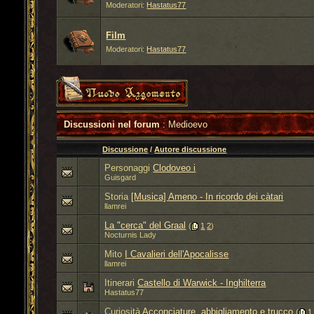
Moderatori:
Hastatus77
Film
Moderatori:
Hastatus77
Discussioni nel forum
: Medioevo
Discussione
/
Autore discussione
Personaggi
Clodoveo i
Guisgard
Storia
[Musica] Ameno - In ricordo dei càtari
llamrei
La "cerca" del Graal
‎
(
1
2
)
Nocturnis Lady
Mito
I Cavalieri dell'Apocalisse
llamrei
Itinerari
Castello di Warwick - Inghilterra
Hastatus77
Curiosità
Acconciature, abbigliamento e trucco
‎
(
1