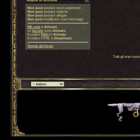
Regole di scrittura
Non puoi
postare nuovi argomenti
Non puoi
postare repliche
Non puoi
postare allegati
Non puoi
modificare i tuoi messaggi
BB code
è
Attivato
Le
faccine
sono
Attivato
Il codice
[IMG]
è
Attivato
Il codice HTML è
Disattivato
Regole del forum
Tutti gli orari s
Torna indietro