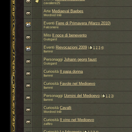
cavaliere25
Arte
Mediaeval Baebes
Mordred Inlè
Eventi
Fiere di Primavera (Marzo 2010)
Falconiere
Mito
Il noce di benevento
Guisgard
Eventi
Rievocazioni 2009
‎
(
1
2
3
4
)
llamrei
Personaggi
Johann georg faust
Guisgard
Curiosità
Il papa donna
llamrei
Curiosità
Favole nel Medioevo
llamrei
Personaggi
Uomini del Medioevo
‎
(
1
2
3
)
llamrei
Curiosità
Cavalli
Mordred Inlè
Curiosità
Il vino nel Medioevo
zaffiro
Curiosità
La falconeria
‎