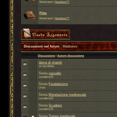
Moderatori:
Hastatus77
Film
Moderatori:
Hastatus77
Discussioni nel forum
: Medioevo
Discussione
/
Autore discussione
dama di shalott
sir-lancillotto
Storia
vassallo
cavaliere25
Storia
Feudalesimo
Urian
Storia
Monetazione medioevale
cavaliere25
Storia
Scudiero
cavaliere25
Storia
Torneo medievale