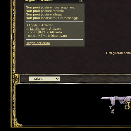
Regole di scrittura
Non puoi
postare nuovi argomenti
Non puoi
postare repliche
Non puoi
postare allegati
Non puoi
modificare i tuoi messaggi
BB code
è
Attivato
Le
faccine
sono
Attivato
Il codice
[IMG]
è
Attivato
Il codice HTML è
Disattivato
Regole del forum
Tutti gli orari s
Torna indietro