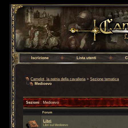
Camelot, la patria della cavalleria
Iscrizione
Lista utenti
C
Camelot, la patria della cavalleria
>
Sezione tematica
Medioevo
Sezioni
: Medioevo
Forum
Libri
Libri sul Medioevo