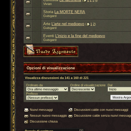
(
1
2
3
4
)
Vivian
Storia
La MORTE NERA
Guisgard
Arte
L'arte nel medioevo
‎
(
1
2
)
Guisgard
Eventi
L'inizio e la fine del medioevo
Guisgard
Opzioni di visualizzazione
Visualizza discussioni da 141 a 160 di 221
Ordinato da
Ordine di visualizzazione
Dal
Prefisso
Nuovi messaggi
Discussioni calde con nuovi messaggi
Nessun nuovo messaggio
Discussione calde senza nuovi messag
Discussione chiusa