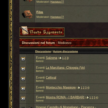
Moderatori:
Hastatus77
Film
Moderatori:
Hastatus77
Discussioni nel forum
: Medioevo
Discussione
/
Autore discussione
Eventi
Salzena
‎
(
1
2
3
)
llamrei
Eventi
La Marciliana -Chioggia (Ve)
llamrei
Eventi
Celtival
llamrei
Eventi
Montecchio Maggiore
‎
(
1
2
3
4
)
llamrei
Eventi
Mostra ROMA - I BARBARI
‎
(
1
2
3
4
)
llamrei
Itinerari
Castello di Momeliano - Piacenza -