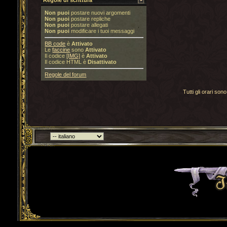
Regole di scrittura
Non puoi
postare nuovi argomenti
Non puoi
postare repliche
Non puoi
postare allegati
Non puoi
modificare i tuoi messaggi
BB code
è
Attivato
Le
faccine
sono
Attivato
Il codice
[IMG]
è
Attivato
Il codice HTML è
Disattivato
Regole del forum
Tutti gli orari s
Torna indietro