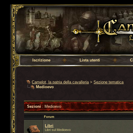
Camelot, la patria della cavalleria
Iscrizione
Lista utenti
C
Camelot, la patria della cavalleria
>
Sezione tematica
Medioevo
Sezioni
: Medioevo
Forum
Libri
Libri sul Medioevo