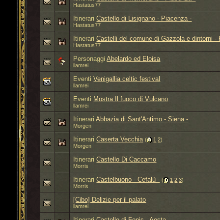
Hastatus77
Itinerari
Castello di Lisignano - Piacenza -
Hastatus77
Itinerari
Castelli del comune di Gazzola e dintorni -
Hastatus77
Personaggi
Abelardo ed Eloisa
llamrei
Eventi
Venigallia celtic festival
llamrei
Eventi
Mostra Il fuoco di Vulcano
llamrei
Itinerari
Abbazia di Sant'Antimo - Siena -
Morgen
Itinerari
Caserta Vecchia
‎
(
1
2
)
Morgen
Itinerari
Castello Di Caccamo
Morris
Itinerari
Castelbuono - Cefalù -
‎
(
1
2
3
)
Morris
[Cibo] Delizie per il palato
llamrei
Itinerari
Castello di Fenis - Aosta -