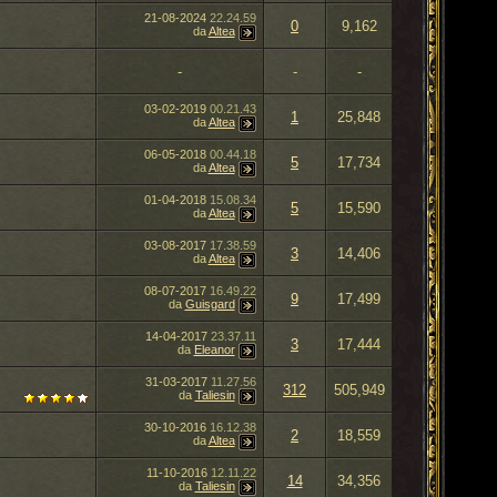
21-08-2024
22.24.59
0
9,162
da
Altea
-
-
-
03-02-2019
00.21.43
1
25,848
da
Altea
06-05-2018
00.44.18
5
17,734
da
Altea
01-04-2018
15.08.34
5
15,590
da
Altea
03-08-2017
17.38.59
3
14,406
da
Altea
08-07-2017
16.49.22
9
17,499
da
Guisgard
14-04-2017
23.37.11
3
17,444
da
Eleanor
31-03-2017
11.27.56
312
505,949
da
Taliesin
30-10-2016
16.12.38
2
18,559
da
Altea
11-10-2016
12.11.22
14
34,356
da
Taliesin