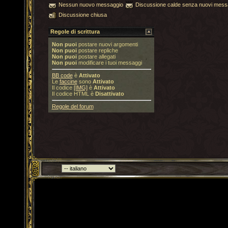
Nessun nuovo messaggio
Discussione calde senza nuovi mess
Discussione chiusa
Regole di scrittura
Non puoi
postare nuovi argomenti
Non puoi
postare repliche
Non puoi
postare allegati
Non puoi
modificare i tuoi messaggi
BB code
è
Attivato
Le
faccine
sono
Attivato
Il codice
[IMG]
è
Attivato
Il codice HTML è
Disattivato
Regole del forum