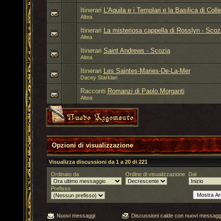
Itinerari
L'Aquila e i Templari e la Basilica di Col
Altea
Itinerari
La misteriosa cappella di Rosslyn - Scoz
Altea
Itinerari
Saint Andrews - Scozia
Altea
Itinerari
Les Saintes-Maries-De-La-Mer
Dacey Starklan
Racconti
Romanzi di Paolo Morganti
Altea
Opzioni di visualizzazione
Visualizza discussioni da 1 a 20 di 221
Ordinato da
Ordine di visualizzazione
Dal
Prefisso
Nuovi messaggi
Discussioni calde con nuovi messagg