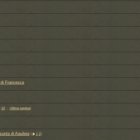
e di Francesca
9
10
...
Ultima pagina
)
sunta di Aquileia
‎
(
1
2
)