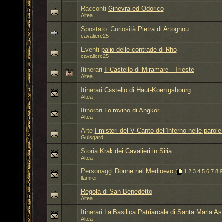
Racconti
Ginevra ed Odorico
Altea
Spostato: Curiosità
Pietra di Artognou
cavaliere25
Eventi
palio delle contrade di Rho
cavaliere25
Itinerari
Il Castello di Miramare - Trieste
Altea
Itinerari
Castello di Haut-Koenigsbourg
Altea
Itinerari
Le rovine di Angkor
Altea
Arte
I misteri del V Canto dell'Inferno nelle parol
Guisgard
Storia
Krak dei Cavalieri in Siria
Altea
Personaggi
Donne nel Medioevo
‎
(
1
2
3
4
5
6
7
8
llamrei
Regola di San Benedetto
Altea
Itinerari
La Basilica Patriarcale di Santa Maria As
Altea