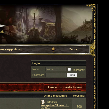
messaggi di oggi
Cerca
Login:
Nome
Ricordami?
Password
Cerca in questo forum
Ultimo messaggio
Messaggi
Romanzo
Anteprima "Il velo di...
600
da
Altea