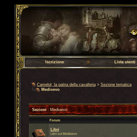
Camelot, la patria dell
Iscrizione
Lista utenti
Camelot, la patria della cavalleria
>
Sezione tematica
Medioevo
Sezioni
: Medioevo
Forum
Libri
Libri sul Medioevo