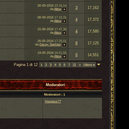
30-09-2016
23.16.14
3
17,162
da
Altea
08-09-2016
17.10.31
4
17,372
da
Altea
15-06-2016
17.47.39
4
17,585
da
Altea
26-05-2016
17.25.01
8
17,125
da
Dacey Starklan
19-05-2016
16.51.55
0
14,551
da
Altea
Pagina 1 di 12
1
2
3
4
5
6
7
11
>
Ultimo
»
Moderatori
Moderatori : 1
Hastatus77