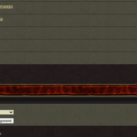
lemaggio
ia
i