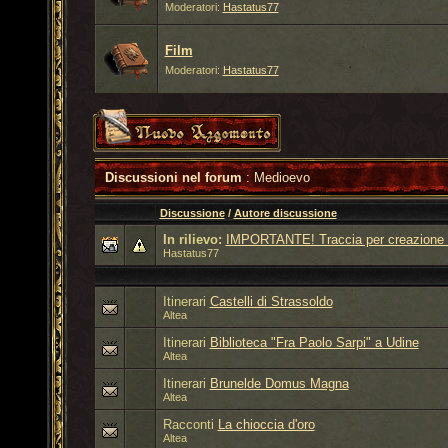
Moderatori:
Hastatus77
Film
Moderatori:
Hastatus77
Discussioni nel forum
: Medioevo
Discussione
/
Autore discussione
In rilievo:
IMPORTANTE! Traccia per creazione 
Hastatus77
Itinerari
Castelli di Strassoldo
Altea
Itinerari
Biblioteca "Fra Paolo Sarpi" a Udine
Altea
Itinerari
Brunelde Domus Magna
Altea
Racconti
La chioccia d'oro
Altea