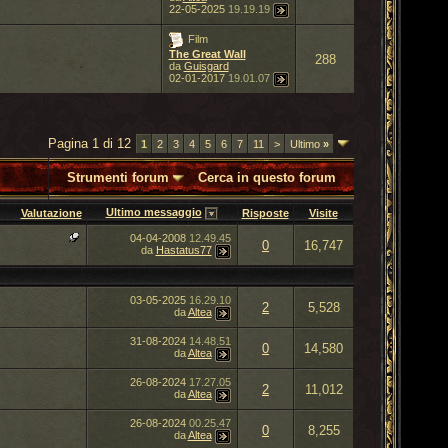
22-05-2025
19.19.19
Film
The Great Wall
288
da
Guisgard
02-01-2017
19.01.07
Pagina 1 di 12
1
2
3
4
5
6
7
11
>
Ultimo
»
Strumenti forum
Cerca in questo forum
Ultimo messaggio
Valutazione
Risposte
Visite
04-04-2008
12.49.45
0
16,747
da
Hastatus77
03-05-2025
16.29.10
2
5,528
da
Altea
31-08-2024
14.48.51
0
14,580
da
Altea
26-08-2024
17.27.05
2
11,012
da
Altea
26-08-2024
00.25.47
0
8,255
da
Altea