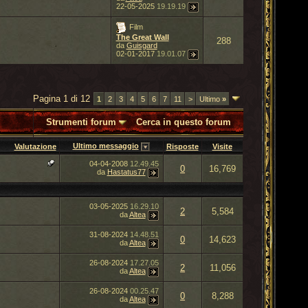
22-05-2025
19.19.19
Film
The Great Wall
288
da
Guisgard
02-01-2017
19.01.07
Pagina 1 di 12
1
2
3
4
5
6
7
11
>
Ultimo
»
Strumenti forum
Cerca in questo forum
Ultimo messaggio
Valutazione
Risposte
Visite
04-04-2008
12.49.45
0
16,769
da
Hastatus77
03-05-2025
16.29.10
2
5,584
da
Altea
31-08-2024
14.48.51
0
14,623
da
Altea
26-08-2024
17.27.05
2
11,056
da
Altea
26-08-2024
00.25.47
0
8,288
da
Altea