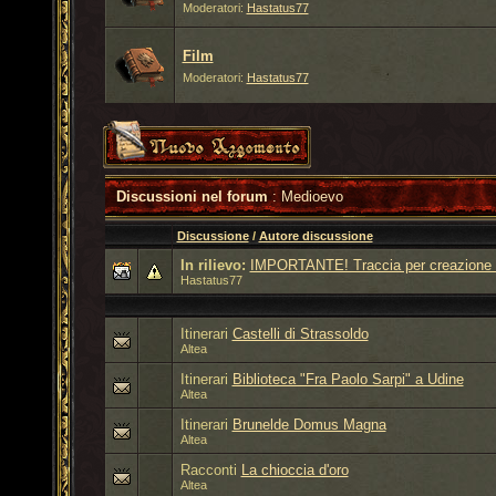
Moderatori:
Hastatus77
Film
Moderatori:
Hastatus77
Discussioni nel forum
: Medioevo
Discussione
/
Autore discussione
In rilievo:
IMPORTANTE! Traccia per creazione 
Hastatus77
Itinerari
Castelli di Strassoldo
Altea
Itinerari
Biblioteca "Fra Paolo Sarpi" a Udine
Altea
Itinerari
Brunelde Domus Magna
Altea
Racconti
La chioccia d'oro
Altea