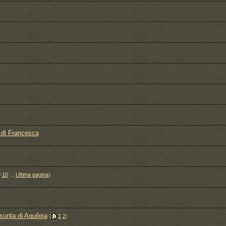
e di Francesca
9
10
...
Ultima pagina
)
sunta di Aquileia
‎
(
1
2
)