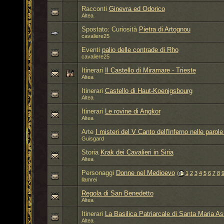
Racconti
Ginevra ed Odorico
Altea
Spostato: Curiosità
Pietra di Artognou
cavaliere25
Eventi
palio delle contrade di Rho
cavaliere25
Itinerari
Il Castello di Miramare - Trieste
Altea
Itinerari
Castello di Haut-Koenigsbourg
Altea
Itinerari
Le rovine di Angkor
Altea
Arte
I misteri del V Canto dell'Inferno nelle parol
Guisgard
Storia
Krak dei Cavalieri in Siria
Altea
Personaggi
Donne nel Medioevo
‎
(
1
2
3
4
5
6
7
8
llamrei
Regola di San Benedetto
Altea
Itinerari
La Basilica Patriarcale di Santa Maria As
Altea