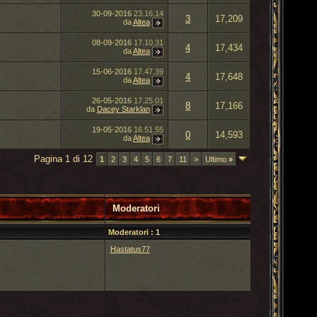
30-09-2016
23.16.14
3
17,209
da
Altea
08-09-2016
17.10.31
4
17,434
da
Altea
15-06-2016
17.47.39
4
17,648
da
Altea
26-05-2016
17.25.01
8
17,166
da
Dacey Starklan
19-05-2016
16.51.55
0
14,593
da
Altea
Pagina 1 di 12
1
2
3
4
5
6
7
11
>
Ultimo
»
Moderatori
Moderatori : 1
Hastatus77