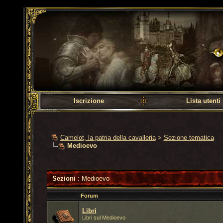
Camelot, la patria dell
Iscrizione
Lista utenti
Camelot, la patria della cavalleria
>
Sezione tematica
Medioevo
Sezioni
: Medioevo
Forum
Libri
Libri sul Medioevo