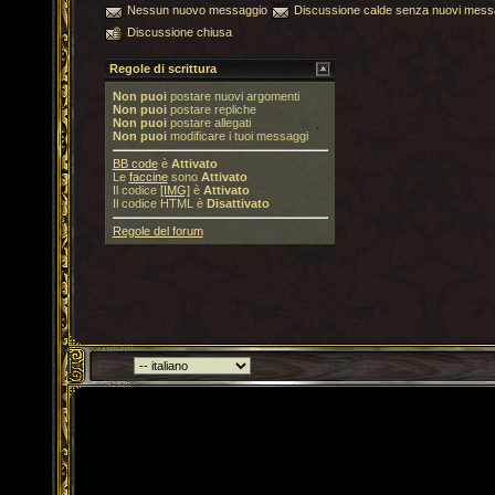
Nessun nuovo messaggio
Discussione calde senza nuovi mess
Discussione chiusa
Regole di scrittura
Non puoi
postare nuovi argomenti
Non puoi
postare repliche
Non puoi
postare allegati
Non puoi
modificare i tuoi messaggi
BB code
è
Attivato
Le
faccine
sono
Attivato
Il codice
[IMG]
è
Attivato
Il codice HTML è
Disattivato
Regole del forum