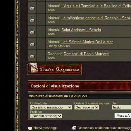
Itinerari
L'Aquila e i Templari e la Basilica di Col
Altea
Itinerari
La misteriosa cappella di Rosslyn - Scoz
Altea
Itinerari
Saint Andrews - Scozia
Altea
Itinerari
Les Saintes-Maries-De-La-Mer
Dacey Starklan
Racconti
Romanzi di Paolo Morganti
Altea
Opzioni di visualizzazione
Visualizza discussioni da 1 a 20 di 221
Ordinato da
Ordine di visualizzazione
Dal
Prefisso
Nuovi messaggi
Discussioni calde con nuovi messagg