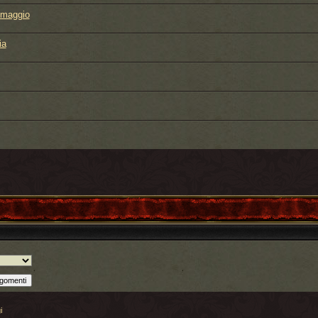
lemaggio
ia
i