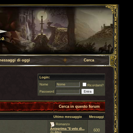
messaggi di oggi
Cerca
Login:
Nome
Ricordami?
Password
Cerca in questo forum
Ultimo messaggio
Messaggi
Romanzo
Anteprima "Il velo di...
600
da
Altea