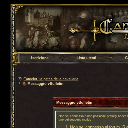
Camelot, la patria della cavalleria
Iscrizione
Lista utenti
C
Camelot, la patria della cavalleria
Messaggio vBulletin
Messaggio vBulletin
Non sei connesso o non possiedi i privilegi neces
uno dei seguenti motivi:
Non sei connesso al forum. Riem