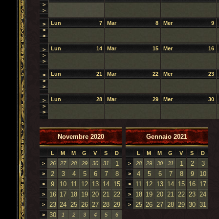
>
>
Lun
7
Mar
8
Mer
9
>
>
>
Lun
14
Mar
15
Mer
16
>
>
>
Lun
21
Mar
22
Mer
23
>
>
>
Lun
28
Mar
29
Mer
30
>
>
>
Novembre 2020
Gennaio 2021
L
M
M
G
V
S
D
L
M
M
G
V
S
D
1
1
2
3
>
26
27
28
29
30
31
>
28
29
30
31
2
3
4
5
6
7
8
4
5
6
7
8
9
10
>
>
9
10
11
12
13
14
15
11
12
13
14
15
16
17
>
>
16
17
18
19
20
21
22
18
19
20
21
22
23
24
>
>
23
24
25
26
27
28
29
25
26
27
28
29
30
31
>
>
30
>
1
2
3
4
5
6