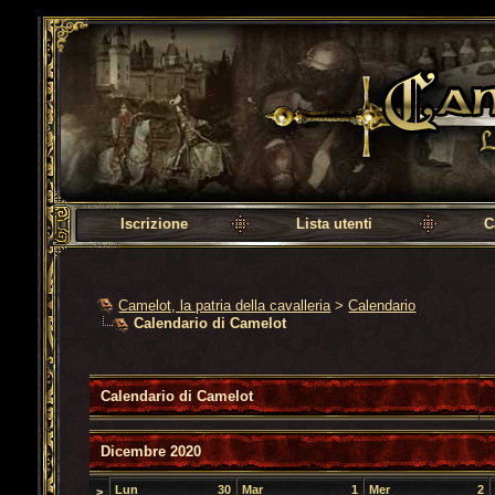
Camelot, la patria della cavalleria
Iscrizione
Lista utenti
C
Camelot, la patria della cavalleria
>
Calendario
Calendario di Camelot
Calendario di Camelot
Dicembre 2020
Lun
30
Mar
1
Mer
2
>