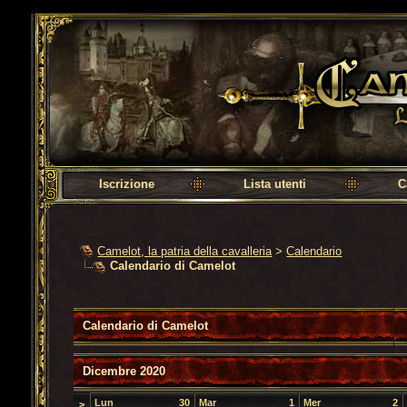
Camelot, la patria della cavalleria
Iscrizione
Lista utenti
C
Camelot, la patria della cavalleria
>
Calendario
Calendario di Camelot
Calendario di Camelot
Dicembre 2020
Lun
30
Mar
1
Mer
2
>