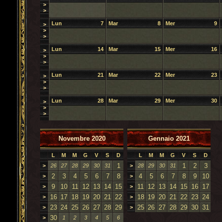
>
>
Lun
7
Mar
8
Mer
9
>
>
>
Lun
14
Mar
15
Mer
16
>
>
>
Lun
21
Mar
22
Mer
23
>
>
>
Lun
28
Mar
29
Mer
30
>
>
>
Novembre 2020
Gennaio 2021
L
M
M
G
V
S
D
L
M
M
G
V
S
D
1
1
2
3
>
26
27
28
29
30
31
>
28
29
30
31
2
3
4
5
6
7
8
4
5
6
7
8
9
10
>
>
9
10
11
12
13
14
15
11
12
13
14
15
16
17
>
>
16
17
18
19
20
21
22
18
19
20
21
22
23
24
>
>
23
24
25
26
27
28
29
25
26
27
28
29
30
31
>
>
30
>
1
2
3
4
5
6